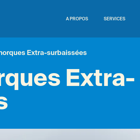
A PROPOS
SERVICES
morques Extra-surbaissées
ques Extra-
s