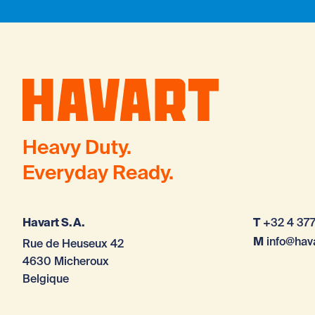
Heavy Duty.
Everyday Ready.
Havart S.A.
T
+32 4 377
M
info@hav
Rue de Heuseux 42
4630 Micheroux
Belgique