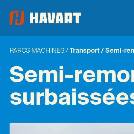
PARCS MACHINES
/
Transport / Semi-re
Prénom *
Nom *
Semi-remor
surbaissée
Entreprise *
Numéro TVA
Téléphone
Adresse mail *