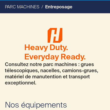
PARC MACHINES
Entreposage
Numéro TVA
Téléphone
Heavy Duty.
Adresse mail *
Everyday Ready.
Consultez notre parc machines : grues
télescopiques, nacelles, camions-grues,
matériel de manutention et transport
exceptionnel.
Nos équipements