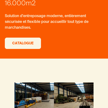
16.000m2
Solution d'entreposage moderne, entièrement
sécurisée et flexible pour accueillir tout type de
marchandises.
CATALOGUE