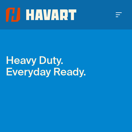
Me
Heavy Duty.
Prénom *
Everyday Ready.
Nom *
Entreprise *