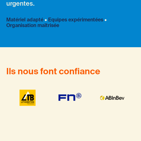
urgentes.
Matériel adapté
•
Equipes expérimentées
•
Organisation maîtrisée
Ils nous font confiance
Havart : société de Transport le
Le
transport levage manutention industrielle
est 